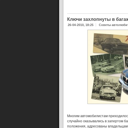
Ключи захлопнуты в багаж
26-04-2010, 18:25
Советы автолюби
Многим автомобилистам приходилось
случайно оказывались в запертом ба
положения, адресованы владельцам