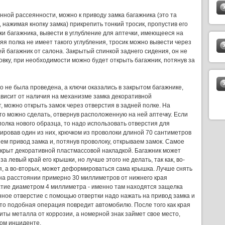
нной рассеянности, можно к приводу замка багажника (это та
 нажимая кнопку замка) прикрепить тонкий тросик, пропустив его
и багажника, вывести в углубление для аптечки, имеющееся на
яя полка не имеет такого углубления, тросик можно вывести через
й багажник от салона. Закрытый спинкой заднего сидения, он не
овку, при необходимости можно будет открыть багажник, потянув за
 не была проведена, а ключи оказались в закрытом багажнике,
ависит от наличия на механизме замка декоративной
, можно открыть замок через отверстия в задней полке. На
то можно сделать, отвернув расположенную на ней аптечку. Если
олка нового образца, то надо использовать отверстия для
ировав один из них, крючком из проволоки длиной 70 сантиметров
м привод замка и, потянув проволоку, открываем замок. Самое
акрыт декоративной пластмассовой накладкой. Багажник может
за левый край его крышки, но лучше этого не делать, так как, во-
я, а во-вторых, может деформироваться сама крышка. Лучше снять
 на расстоянии примерно 30 миллиметров от нижнего края
стие диаметром 4 миллиметра - именно там находятся защелка
нное отверстие с помощью отвертки надо нажать на привод замка и
 что подобная операция повредит автомобилю. После того как края
ты металла от коррозии, а номерной знак займет свое место,
ном инциденте.