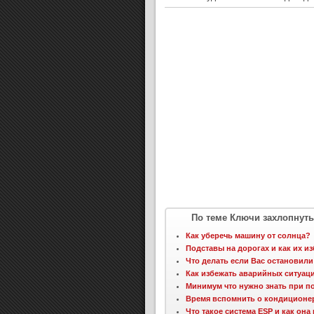
По теме Ключи захлопнуты 
Как уберечь машину от солнца?
Подставы на дорогах и как их из
Что делать если Вас остановил
Как избежать аварийных ситуаци
Минимум что нужно знать при п
Время вспомнить о кондиционер
Что такое система ESP и как она