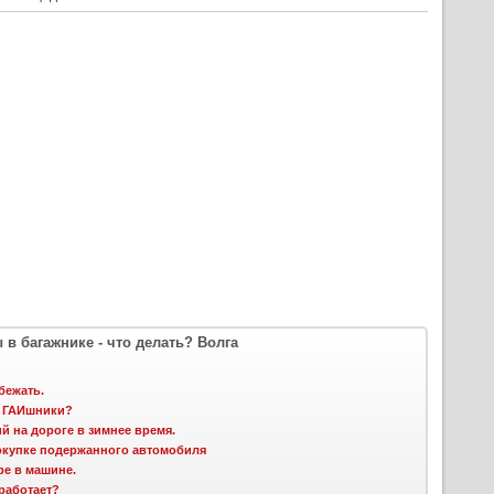
в багажнике - что делать? Волга
бежать.
и ГАИшники?
й на дороге в зимнее время.
окупке подержанного автомобиля
е в машине.
 работает?