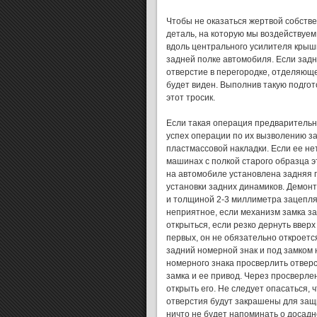
Чтобы не оказаться жертвой собстве
деталь, на которую мы воздействуем,
вдоль центрального усилителя крышк
задней полке автомобиля. Если задн
отверстие в перегородке, отделяюще
будет виден. Выполнив такую подгот
этот тросик.
Если такая операция предварительно
успех операции по их вызволению з
пластмассовой накладки. Если ее нет
машинах с полкой старого образца э
на автомобиле установлена задняя п
установки задних динамиков. Демонт
и толщиной 2-3 миллиметра зацепляе
неприятное, если механизм замка з
открыться, если резко дернуть вверх 
первых, он не обязательно откроетс
задний номерной знак и под замком
номерного знака просверлить отвер
замка и ее привод. Через просверле
открыть его. Не следует опасаться,
отверстия будут закрашены для защи
ничто не будет напоминать о досад